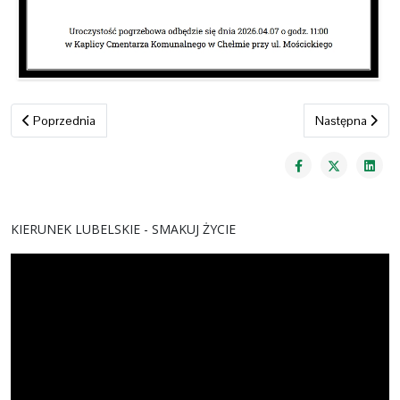
Poprzednia strona: Podlasie w fotografiach Bogdana Borysiewicza
Następna stron
Poprzednia
Następna
KIERUNEK LUBELSKIE - SMAKUJ ŻYCIE