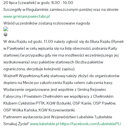
20 lipca (czwartek) w godz. 8.00 - 16.00
Szczegóły w Regulaminie zamieszczonym poniżej oraz na stronie
www.gminarejowiecfabr.pl
Wśród uczestników zostaną rozlosowane nagrody
W dniu Rajdu od godz. 11.00 należy zgłosić się do Biura Rajdu (Rynek
w Pawłowie) w celu wpisania się na listę obecności, pobrania Karty
startowej (w przypadku gdy nie ma możliwości wcześniejszego jej
wydrukowania) oraz pakietów startowych (liczba pakietów
ograniczona, decyduje kolejność zapisu).
Ważne!!! Wypełnioną Kartę startową należy złożyć do organizatorów
dopiero na Mecie po zakończeniu Rajdu celem zaliczenia trasy.
Wydarzenie organizowane jest wspólnie z Gminą Rejowiec
Fabryczny i Powiatem Chełmskim we współpracy z Chełmskim
Klubem Cyklistów PTTK, KGW Bzdunki, OSP Kanie, OSP Pawłów,
OSP Wólka Kańska, KGW Krzywowolanki.
Partnerem wydarzenia jest Województwo Lubelskie "Lubelskie
Smakuj Życie!"
www.lubelskie.pl
https://facebook.com/LubelskiePL/