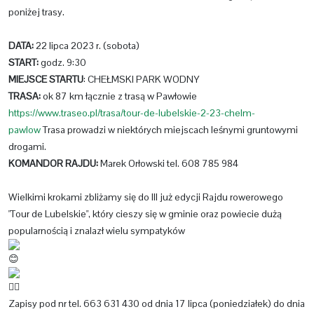
poniżej trasy.
DATA:
22 lipca 2023 r. (sobota)
START:
godz. 9:30
MIEJSCE STARTU
: CHEŁMSKI PARK WODNY
TRASA:
ok 87 km łącznie z trasą w Pawłowie
https://www.traseo.pl/trasa/tour-de-lubelskie-2-23-chelm-
pawlow
Trasa prowadzi w niektórych miejscach leśnymi gruntowymi
drogami.
KOMANDOR RAJDU:
Marek Orłowski tel. 608 785 984
Wielkimi krokami zbliżamy się do III już edycji Rajdu rowerowego
"Tour de Lubelskie", który cieszy się w gminie oraz powiecie dużą
popularnością i znalazł wielu sympatyków
Zapisy pod nr tel. 663 631 430 od dnia 17 lipca (poniedziałek) do dnia