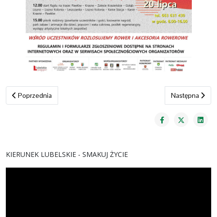
Poprzednia strona: SZLAKIEM MŁYNÓW I WIATRAKÓW - rajd rowerow
Następna stron
Poprzednia
Następna
KIERUNEK LUBELSKIE - SMAKUJ ŻYCIE