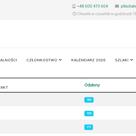
+48 600 419 664
pttkche
Otwarte w czwartek w godzinach 1
ALNOŚCI
CZŁONKOSTWO
KALENDARZ 2026
SZLAKI
Odsłony
TAKT
180
155
171