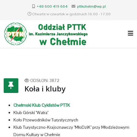
+48 600 419 664
pttkchelm@wp.pl
Otwarte w czwartek w godzinach 16.00 - 17.00
ODSŁON: 3872
Koła i kluby
Chełmski Klub Cyklistów PTTK
Klub Górski "Watra"
Koło Przewodników Turystycznych
Klub Turystyczno-Krajoznawczy "MłoDziK" przy Młodzieżowym
Domu Kultury w Chełmie