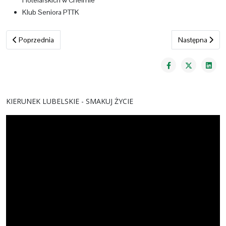
Hotelarskich w Chełmie
Klub Seniora PTTK
Poprzednia strona: Kalendarz imprez
Następna stron
Poprzednia
Następna
KIERUNEK LUBELSKIE - SMAKUJ ŻYCIE