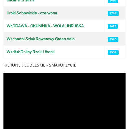
Ulicami Chełma
1491
Uroki Sobowickie - czerwona
1748
WŁODAWA - OKUNINKA - WOLA UHRUSKA
1417
Wschodni Szlak Rowerowy Green Velo
1545
Wzdłuż Doliny Rzeki Uherki
1569
KIERUNEK LUBELSKIE - SMAKUJ ŻYCIE