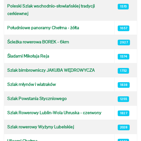
Poleski Szlak wschodnio-słowiańskiej tradycji
1570
cerkiewnej
Południowe panoramy Chełma - żółta
1657
Ścieżka rowerowa BOREK - 6km
2927
Śladami Mikołaja Reja
1574
Szlak bimbrowniczy JAKUBA WĘDROWYCZA
1752
Szlak młynów i wiatraków
1838
Szlak Powstania Styczniowego
1255
Szlak Rowerowy Lublin-Wola Uhruska - czerwony
1827
Szlak rowerowy Wyżyny Lubelskiej
2028