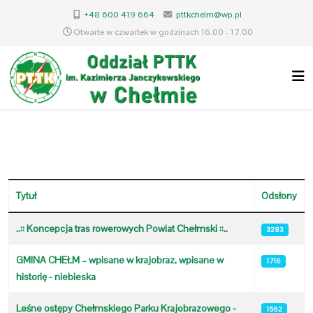
+48 600 419 664
pttkchelm@wp.pl
Otwarte w czwartek w godzinach 16.00 - 17.00
Tytuł
Odsłony
Spis artykułów
..:: Koncepcja tras rowerowych Powiat Chełmski ::..
3283
GMINA CHEŁM – wpisane w krajobraz, wpisane w
1716
historię - niebieska
Leśne ostępy Chełmskiego Parku Krajobrazowego -
1562