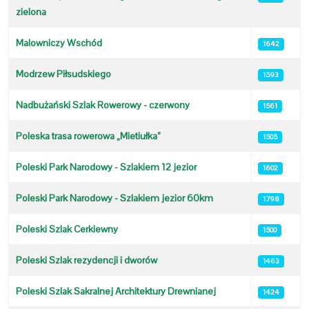
zielona
Malowniczy Wschód
1642
Modrzew Piłsudskiego
1593
Nadbużański Szlak Rowerowy - czerwony
1561
Poleska trasa rowerowa „Mietiułka”
1505
Poleski Park Narodowy - Szlakiem 12 jezior
1602
Poleski Park Narodowy - Szlakiem jezior 60km
1798
Poleski Szlak Cerkiewny
1500
Poleski Szlak rezydencji i dworów
1463
Poleski Szlak Sakralnej Architektury Drewnianej
1424