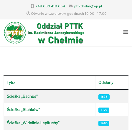
+48 600 419 664
pttkchelm@wp.pl
Otwarte w czwartek w godzinach 16.00 - 17.00
Tytuł
Odsłony
Spis artykułów
Ścieżka „Bachus”
1636
Ścieżka „Stańków”
1379
Ścieżka „W dolinie Lepituchy”
1490