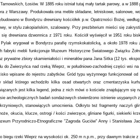
rnowskich, Łosiów. W 1885 roku istniał tutaj mały tartak parowy, a w 1888
era z Warszawy. Produkowała ona meble składane, letniskowe, salonowe, wo
wybudowano w Bondyrzu drewniany kościółek p.w. Opatrzności Bożej, według 
wy, w stylu zakopiańskim, szalowany. Przy prezbiterium mieści się zakryst
się drewniana dzwonnica z 1971 roku. Kościół wyświęcił w 1951 roku bisk
 Pylak erygował w Bondyrzu parafię rzymskokatolicką, a około 1978 roku 
h fabryki mebli funkcjonuje Muzeum Historyczne Światowego Związku Żołn
 prywatne zbiory skamieniałości i minerałów pana Jana Sitka (12 tys. ekspo
du do Zwierzyńca nad rzeką Wieprz, w południowo-zachodniej części wsi na
isko wpisane do rejestru zabytków. Gród typu wyżynnego funkcjonował od 
 skład którego wchodziło kilka osad otwartych oraz cmentarzyska kur
zanych jest kilka legend, jedna z nich mówi o kościele znajdującym się n
zasie archeologicznych badań sondażowych stwierdzono istnienie usypanych 
krzyniowych, stanowiących umocnienia. Odkryto też fragmenty naczyń glin
e, okucia, klucze, ostrogi / kości zwierzęce, gliniane figurki, siekierki kr
 Muzeum Przyrodniczo-Etnograficzne "Zagroda Guciów" Anny i Stanisława J
ego biegu rzeki Wieprz na wysokości ok. 250 m n.p.m., przy dawnym trakcie 