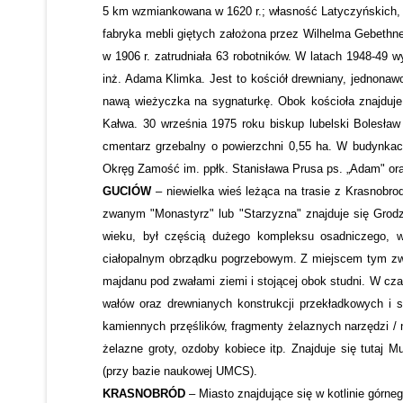
5 km wzmiankowana w 1620 r.; własność Latyczyńskich, Ta
fabryka mebli giętych założona przez Wilhelma Gebethn
w 1906 r. zatrudniała 63 robotników. W latach 1948-49 
inż. Adama Klimka. Jest to kościół drewniany, jednonawo
nawą wieżyczka na sygnaturkę. Obok kościoła znajduje 
Kałwa. 30 września 1975 roku biskup lubelski Bolesław
cmentarz grzebalny o powierzchni 0,55 ha. W budynkac
Okręg Zamość im. ppłk. Stanisława Prusa ps. „Adam" oraz
GUCIÓW
– niewielka wieś leżąca na trasie z Krasnobro
zwanym "Monastyrz" lub "Starzyzna" znajduje się Grodz
wieku, był częścią dużego kompleksu osadniczego, w
ciałopalnym obrządku pogrzebowym. Z miejscem tym zwią
majdanu pod zwałami ziemi i stojącej obok studni. W c
wałów oraz drewnianych konstrukcji przekładkowych i s
kamiennych przęślików, fragmenty żelaznych narzędzi / noż
żelazne groty, ozdoby kobiece itp. Znajduje się tutaj
(przy bazie naukowej UMCS).
KRASNOBRÓD
– Miasto znajdujące się w kotlinie górn