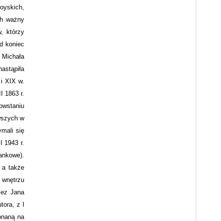
oyskich,
ch ważny
, którzy
d koniec
 Michała
nastąpiła
i XIX w.
I 1863 r.
owstaniu
rwszych w
ymali się
I 1943 r.
ankowe).
, a także
 wnętrzu
zez Jana
ora, z l
konaną na