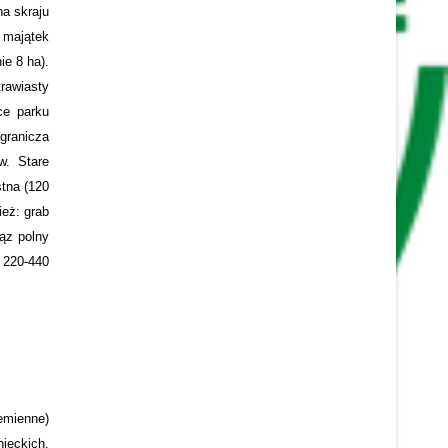
na skraju
j majątek
ie 8 ha).
rawiasty
ce parku
dgranicza
w. Stare
stna (120
ież: grab
iąz polny
, 220-440
emienne)
ieckich,