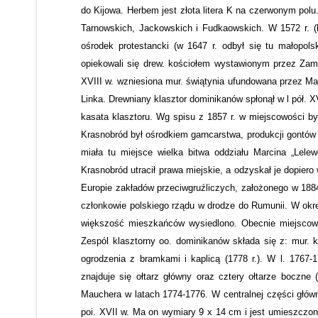
do Kijowa. Herbem jest złota litera K na czerwonym po
Tarnowskich, Jackowskich i Fudkaowskich. W 1572 r. (
ośrodek protestancki (w 1647 r. odbył się tu małopol
opiekowali się drew. kościołem wystawionym przez Za
XVIII w. wzniesiona mur. świątynia ufundowana przez M
Linka. Drewniany klasztor dominikanów spłonął w l pół. 
kasata klasztoru. Wg spisu z 1857 r. w miejscowości b
Krasnobród był ośrodkiem garncarstwa, produkcji gontów i
miała tu miejsce wielka bitwa oddziału Marcina „Lel
Krasnobród utracił prawa miejskie, a odzyskał je dopier
Europie zakładów przeciwgruźliczych, założonego w 1884
członkowie polskiego rządu w drodze do Rumunii. W okres
większość mieszkańców wysiedlono. Obecnie miejscowoś
Zespól klasztorny oo. dominikanów składa się z: mur. k
ogrodzenia z bramkami i kaplicą (1778 r.). W l. 1767
znajduje się ołtarz główny oraz cztery ołtarze boczn
Mauchera w latach 1774-1776. W centralnej części główn
poi. XVII w. Ma on wymiary 9 x 14 cm i jest umieszczony