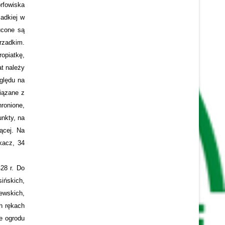
rfowiska
adkiej w
ucone są
rzadkim.
ropiatkę,
at należy
ględu na
wiązane z
hronione,
nkty, na
zącej. Na
kacz, 34
28 r. Do
ińskich,
ewskich,
ch rękach
e ogrodu