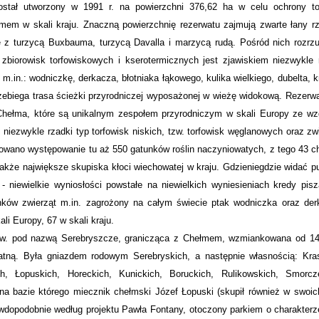
stał utworzony w 1991 r. na powierzchni 376,62 ha w celu ochrony to
m w skali kraju. Znaczną powierzchnię rezerwatu zajmują zwarte łany rz
nne z turzycą Buxbauma, turzycą Davalla i marzycą rudą. Pośród nich rozrz
biorowisk torfowiskowych i kserotermicznych jest zjawiskiem niezwykle 
.in.: wodniczkę, derkacza, błotniaka łąkowego, kulika wielkiego, dubelta, k
rzebiega trasa ścieżki przyrodniczej wyposażonej w wieżę widokową. Rezerw
Chełma, które są unikalnym zespołem przyrodniczym w skali Europy ze wz
j niezwykle rzadki typ torfowisk niskich, tzw. torfowisk węglanowych oraz z
notowano występowanie tu aż 550 gatunków roślin naczyniowatych, z tego 43 c
kże największe skupiska kłoci wiechowatej w kraju. Gdzieniegdzie widać pu
 - niewielkie wyniosłości powstałe na niewielkich wyniesieniach kredy pis
tunków zwierząt m.in. zagrożony na całym świecie ptak wodniczka oraz der
li Europy, 67 w skali kraju.
w. pod nazwą Serebryszcze, granicząca z Chełmem, wzmiankowana od 14
watną. Była gniazdem rodowym Serebryskich, a następnie własnością: Kras
ch, Łopuskich, Horeckich, Kunickich, Boruckich, Rulikowskich, Smorcz
, na bazie którego miecznik chełmski Józef Łopuski (skupił również w swoi
awdopodobnie według projektu Pawła Fontany, otoczony parkiem o charakterz