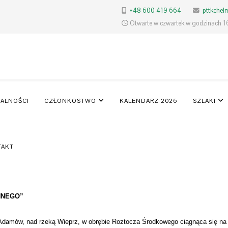
+48 600 419 664
pttkche
Otwarte w czwartek w godzinach 1
ALNOŚCI
CZŁONKOSTWO
KALENDARZ 2026
SZLAKI
TAKT
NNEGO”
Adamów, nad rzeką Wieprz, w obrębie Roztocza Środkowego ciągnąca się na 