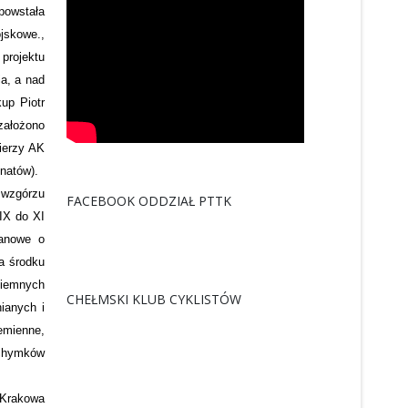
 powstała
jskowe.,
projektu
ia, a nad
up Piotr
założono
ierzy AK
natów).
 wzgórzu
FACEBOOK ODDZIAŁ PTTK
IX do XI
hanowe o
a środku
ziemnych
CHEŁMSKI KLUB CYKLISTÓW
ianych i
zemienne,
achymków
z Krakowa