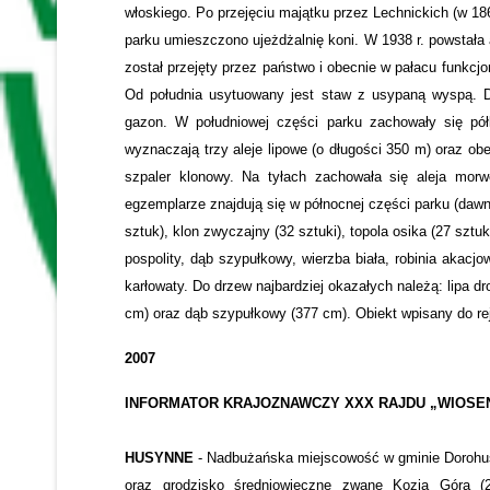
włoskiego. Po przejęciu majątku przez Lechnickich (w 18
parku umieszczono ujeżdżalnię koni. W 1938 r. powstała
został przejęty przez państwo i obecnie w pałacu funkcj
Od południa usytuowany jest staw z usypaną wyspą. Do
gazon. W południowej części parku zachowały się pół
wyznaczają trzy aleje lipowe (o długości 350 m) oraz ob
szpaler klonowy. Na tyłach zachowała się aleja morw
egzemplarze znajdują się w północnej części parku (dawn
sztuk), klon zwyczajny (32 sztuki), topola osika (27 szt
pospolity, dąb szypułkowy, wierzba biała, robinia akacjo
karłowaty. Do drzew najbardziej okazałych należą: lipa dr
cm) oraz dąb szypułkowy (377 cm). Obiekt wpisany do rej
2007
INFORMATOR KRAJOZNAWCZY XXX RAJDU „WIOSE
HUSYNNE
- Nadbużańska miejscowość w gminie Dorohusk 
oraz grodzisko średniowieczne zwane Kozią Górą (2 