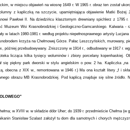
ckim, w miejscu objawień na wiosnę 1649 r. W 1965 r. obraz ten został uko
olumny z kapliczką na szczycie, upamiętniająca objawienie Matki Bożej 
owi Pawłowi II. Na dziedzińcu klasztornym drewniany spichlerz z 1795 r.
 Muzeum Wsi Krasnobrodzkiej i Geologiczno-Garncarskiego. Kalwaria - r
ły w latach 1980-1981 r. według projektu niepełnosprawnego artysty Lucjana
asnobrodem krzyża na Chełmowej Górze. Pałac Leszczyńskich, murowany, pię
w., później przebudowywany. Zniszczony w 1914 r., odbudowany w 1917 r. wg
ioteka licząca kilka tysięcy woluminów i zbiory porcelany kopenhaskiej. O
 się piękny park dworski w stylu angielskim o pow. 2 ha. Kapliczka „na 
, obecna z XIX w., remontowana w 1946 r.) Ma ona kształt litery „f i skła
nego obrazu MB Krasnobrodzkiej. Pod kaplicą znajduje się silne źródło. N
SOLOWEGO”
ełma; w XVIII w. w składzie dóbr Uher; do 1939 r. przedmieście Chełma (w 
nikanin Stanisław Szalast założył tu dom dla samotnych i chorych mężczyzn