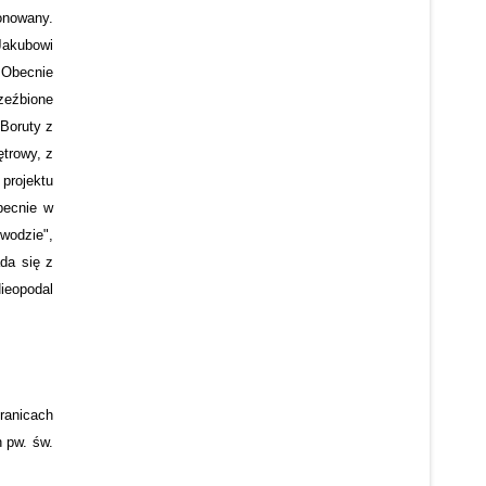
ronowany.
Jakubowi
 Obecnie
zeźbione
 Boruty z
trowy, z
 projektu
becnie w
wodzie",
da się z
ieopodal
granicach
 pw. św.