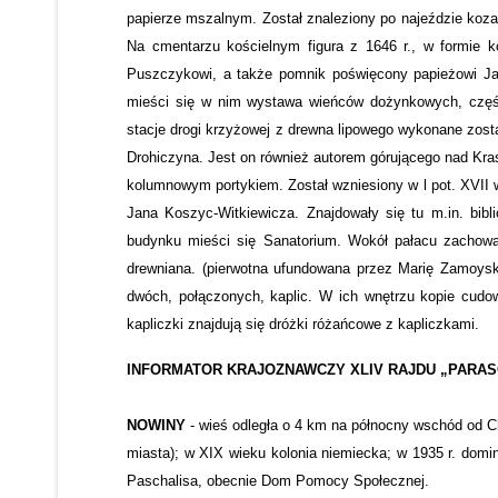
papierze mszalnym. Został znaleziony po najeździe koza
Na cmentarzu kościelnym figura z 1646 r., w formie k
Puszczykowi, a także pomnik poświęcony papieżowi Jan
mieści się w nim wystawa wieńców dożynkowych, część
stacje drogi krzyżowej z drewna lipowego wykonane zosta
Drohiczyna. Jest on również autorem górującego nad Kr
kolumnowym portykiem. Został wzniesiony w l pot. XVII 
Jana Koszyc-Witkiewicza. Znajdowały się tu m.in. bibl
budynku mieści się Sanatorium. Wokół pałacu zachował
drewniana. (pierwotna ufundowana przez Marię Zamoyską
dwóch, połączonych, kaplic. W ich wnętrzu kopie cudow
kapliczki znajdują się dróżki różańcowe z kapliczkami.
INFORMATOR KRAJOZNAWCZY XLIV RAJDU „PARA
NOWINY
- wieś odległa o 4 km na północny wschód od Ch
miasta); w XIX wieku kolonia niemiecka; w 1935 r. domi
Paschalisa, obecnie Dom Pomocy Społecznej.