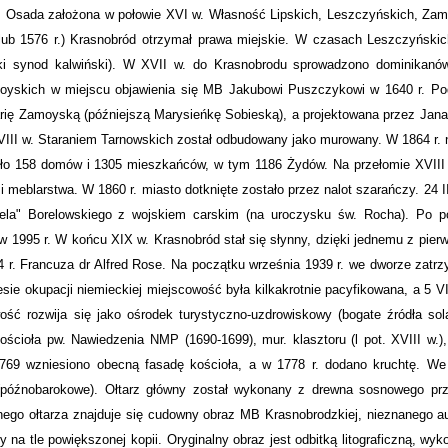
lu. Osada założona w połowie XVI w. Własność Lipskich, Leszczyńskich, Zam
lub 1576 r.) Krasnobród otrzymał prawa miejskie. W czasach Leszczyński
ski synod kalwiński). W XVII w. do Krasnobrodu sprowadzono dominikanów
moyskich w miejscu objawienia się MB Jakubowi Puszczykowi w 1640 r. Po
arię Zamoyską (późniejszą Marysieńkę Sobieską), a projektowana przez Jana
XVIII w. Staraniem Tarnowskich został odbudowany jako murowany. W 1864 r. 
yło 158 domów i 1305 mieszkańców, w tym 1186 Żydów. Na przełomie XVIII 
 meblarstwa. W 1860 r. miasto dotknięte zostało przez nalot szarańczy. 24 II
ewela" Borelowskiego z wojskiem carskim (na uroczysku św. Rocha). Po p
o w 1995 r. W końcu XIX w. Krasnobród stał się słynny, dzięki jednemu z pie
 r. Francuza dr Alfred Rose. Na początku września 1939 r. we dworze zatrz
ie okupacji niemieckiej miejscowość była kilkakrotnie pacyfikowana, a 5 VI
ć rozwija się jako ośrodek turystyczno-uzdrowiskowy (bogate źródła sol
ościoła pw. Nawiedzenia NMP (1690-1699), mur. klasztoru (l pot. XVIII w.)
-1769 wzniesiono obecną fasadę kościoła, a w 1778 r. dodano kruchtę. We
e (późnobarokowe). Ołtarz główny został wykonany z drewna sosnowego pr
ego ołtarza znajduje się cudowny obraz MB Krasnobrodzkiej, nieznanego aut
 na tle powiększonej kopii. Oryginalny obraz jest odbitką litograficzną, wy