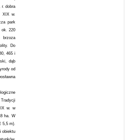
 r. dobra
z XIX w.
cza park
ę ok. 220
i brzoza
lity. Do
80, 465 i
ski, dąb
zyrody od
awosławna
logiczne
Tradycji
XIX w. w
18 ha. W
ć 5,5 m).
i obiektu
atunków,