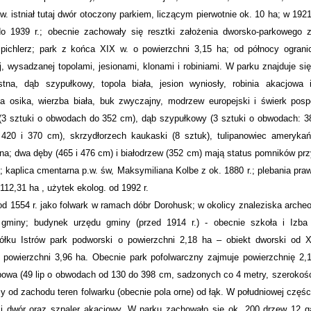
. istniał tutaj dwór otoczony parkiem, liczącym pierwotnie ok. 10 ha; w 1921
o 1939 r.; obecnie zachowały się resztki założenia dworsko-parkowego 
pichlerz; park z końca XIX w. o powierzchni 3,15 ha; od północy ograni
j, wysadzanej topolami, jesionami, klonami i robiniami. W parku znajduje si
tna, dąb szypułkowy, topola biała, jesion wyniosły, robinia akacjowa 
a osika, wierzba biała, buk zwyczajny, modrzew europejski i świerk pospo
w (3 sztuki o obwodach do 352 cm), dąb szypułkowy (3 sztuki o obwodach: 3
 420 i 370 cm), skrzydłorzech kaukaski (8 sztuk), tulipanowiec amerykań
arna; dwa dęby (465 i 476 cm) i białodrzew (352 cm) mają status pomników pr
 kaplica cmentarna p.w. św, Maksymiliana Kolbe z ok. 1880 r.; plebania pr
112,31 ha , użytek ekolog. od 1992 r.
 1554 r. jako folwark w ramach dóbr Dorohusk; w okolicy znaleziska archeo
 gminy; budynek urzędu gminy (przed 1914 r.) - obecnie szkoła i Izba 
iółku Istrów park podworski o powierzchni 2,18 ha – obiekt dworski od 
o powierzchni 3,96 ha. Obecnie park pofolwarczny zajmuje powierzchnię 2,
lipowa (49 lip o obwodach od 130 do 398 cm, sadzonych co 4 metry, szerokoś
ący od zachodu teren folwarku (obecnie pola orne) od łąk. W południowej częśc
ci dwór oraz szpaler akacjowy. W parku zachowało się ok. 200 drzew 12 g