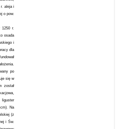
. aleja i
ej o pow.
 1250 r.
ko osada
skiego i
pracy dla
fundował
łożenia.
owany po
uje się w
m został
akacjowa,
 liguster
 cm). Na
lskiej (z
nej i Św.
ójnawowy