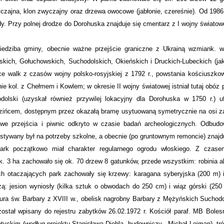
yczajna, klon zwyczajny oraz drzewa owocowe (jabłonie, czereśnie). Od 1986 r
y. Przy polnej drodze do Dorohuska znajduje się cmentarz z I wojny światow
edziba gminy, obecnie ważne przejście graniczne z Ukrainą wzmiank. w
ich, Gołuchowskich, Suchodolskich, Okieńskich i Druckich-Lubeckich (ja
ce walk z czasów wojny polsko-rosyjskiej z 1792 r., powstania kościuszkow
 kol. z Chełmem i Kowlem; w okresie II wojny światowej istniał tutaj obóz 
olski (uzyskał również przywilej lokacyjny dla Dorohuska w 1750 r.) u
zińcem, dostępnym przez okazałą bramę usytuowaną symetrycznie na osi za
we przejścia i piwnic odkryto w czasie badań archeologicznych. Odbud
stywany był na potrzeby szkolne, a obecnie (po gruntownym remoncie) znajd
rk początkowo miał charakter regularnego ogrodu włoskiego. Z czase
k. 3 ha zachowało się ok. 70 drzew 8 gatunków, przede wszystkim: robinia 
jach otaczających park zachowały się krzewy: karagana syberyjska (200 m) i
żą: jesion wyniosły (kilka sztuk o obwodach do 250 cm) i wiąz górski (250
ura św. Barbary z XVIII w., obelisk nagrobny Barbary z Mężyńskich Suchodo
został wpisany do rejestru zabytków 26.02.1972 r. Kościół paraf. MB Boles
yckim (według projektu Stanisława Diehla, budowniczy - Michał Lejman), tr