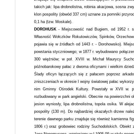
takich jak: lipa drobnolistna, robinia akacjowa, sosna zw
klon pospolity (obwód 337 cm) uznane za pomniki przyrod
0,1 ha (tzw. Moskale).
DOROHUSK
- Miejscowość nad Bugiem, od 1952 r. si
Własność Wołczków Rokutowiczów, Spinków, Orzechowsk
pojawia się w źródłach od 1443 r. - Dorohowsko). Miejs
powstania styczniowego; w 1877 r. wybudowano połączenie
300 więźniów; w poł. XVIII w. Michał Maurycy Suchod
późnobarokowy pałac z dwoma oficynami i wielkim dzied
Ślady oficyn łączących się z pałacem poprzez arkado
zniszczeniach w okresie I wojny światowej pałac wykorzy
nim Gminny Ośrodek Kultury. Powstały w XVII w. pa
rozbudowany w park angielski. Obecnie na powierzchni o
jesion wyniosły, lipa drobnolistna, topola osika. W ale
pospolity (130 m). Do najbardziej okazałych drzew nale
terenie dawnego parku znajduje się również kamienna fig
1806 r.) oraz grobowiec rodziny Suchodolskich. Obiekt 
Jana Nepomucena, wzniesiony w l.1905-09 w stylu neogot