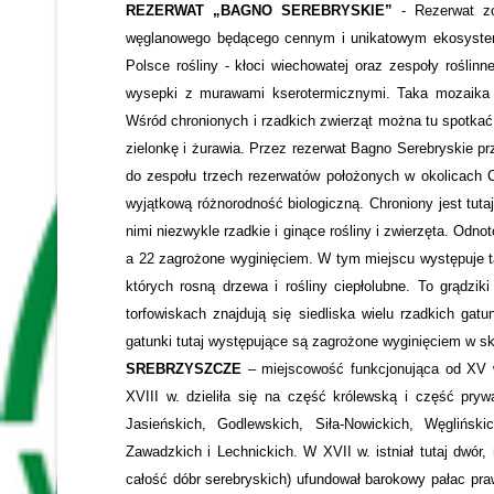
REZERWAT „BAGNO SEREBRYSKIE”
- Rezerwat zo
węglanowego będącego cennym i unikatowym ekosysteme
Polsce rośliny - kłoci wiechowatej oraz zespoły rośli
wysepki z murawami kserotermicznymi. Taka mozaika z
Wśród chronionych i rzadkich zwierząt można tu spotkać m
zielonkę i żurawia. Przez rezerwat Bagno Serebryskie p
do zespołu trzech rezerwatów położonych w okolicach 
wyjątkową różnorodność biologiczną. Chroniony jest tuta
nimi niezwykle rzadkie i ginące rośliny i zwierzęta. Od
a 22 zagrożone wyginięciem. W tym miejscu występuje ta
których rosną drzewa i rośliny ciepłolubne. To grądziki
torfowiskach znajdują się siedliska wielu rzadkich ga
gatunki tutaj występujące są zagrożone wyginięciem w ska
SREBRZYSZCZE
– miejscowość funkcjonująca od XV 
XVIII w. dzieliła się na część królewską i część pry
Jasieńskich, Godlewskich, Siła-Nowickich, Węgliński
Zawadzkich i Lechnickich. W XVII w. istniał tutaj dwór
całość dóbr serebryskich) ufundował barokowy pałac pr