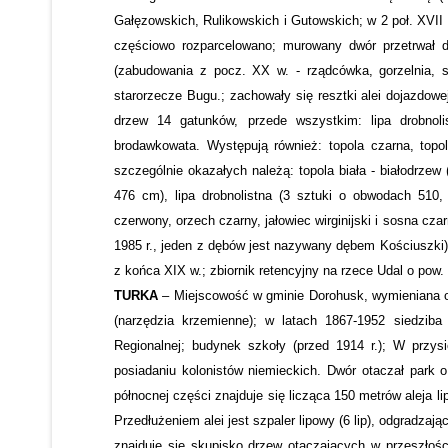
Gałęzowskich, Rulikowskich i Gutowskich; w 2 poł. XVII w
częściowo rozparcelowano; murowany dwór przetrwał d
(zabudowania z pocz. XX w. - rządcówka, gorzelnia, s
starorzecze Bugu.; zachowały się resztki alei dojazdowe
drzew 14 gatunków, przede wszystkim: lipa drobnolis
brodawkowata. Występują również: topola czarna, topol
szczególnie okazałych należą: topola biała - białodrze
476 cm), lipa drobnolistna (3 sztuki o obwodach 510,
czerwony, orzech czarny, jałowiec wirginijski i sosna cz
1985 r., jeden z dębów jest nazywany dębem Kościuszki);
z końca XIX w.; zbiornik retencyjny na rzece Udal o pow. 
TURKA
– Miejscowość w gminie Dorohusk, wymieniana od
(narzędzia krzemienne); w latach 1867-1952 siedziba
Regionalnej; budynek szkoły (przed 1914 r.); W przys
posiadaniu kolonistów niemieckich. Dwór otaczał park 
północnej części znajduje się licząca 150 metrów aleja 
Przedłużeniem alei jest szpaler lipowy (6 lip), odgradzaj
znajduje się skupisko drzew otaczających w przeszłoś