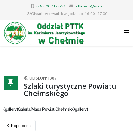
+48 600 419 664
pttkchelm@wp.pl
Otwarte w czwartek w godzinach 16.00 - 17.00
ODSŁON: 1387
Szlaki turystyczne Powiatu
Chełmskiego
{gallery}Galeria/Mapa Powiat Chełmski{/gallery}
Poprzednia strona: Szlak Renesansu Lubelskiego
Poprzednia