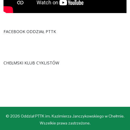
FACEBOOK ODDZIAŁ PTTK
CHEŁMSKI KLUB CYKLISTÓW
© 2026 Oddział PTTK im. Kazimierza Janczykowskiego w Chełmie.
Wszelkie prawa zastrzeżone.