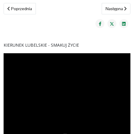
Poprzednia strona: Śpiewnik patriotyczny
Następna strona
Poprzednia
Następna
KIERUNEK LUBELSKIE - SMAKUJ ŻYCIE