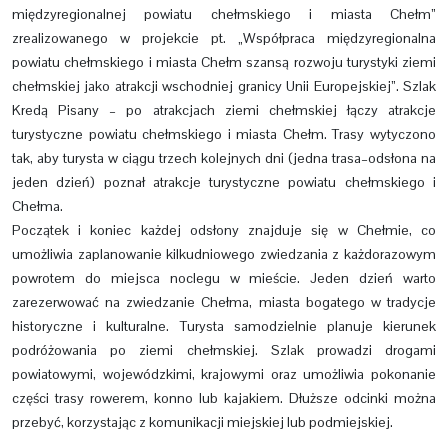
międzyregionalnej powiatu chełmskiego i miasta Chełm”
zrealizowanego w projekcie pt. „Współpraca międzyregionalna
powiatu chełmskiego i miasta Chełm szansą rozwoju turystyki ziemi
chełmskiej jako atrakcji wschodniej granicy Unii Europejskiej”. Szlak
Kredą Pisany – po atrakcjach ziemi chełmskiej łączy atrakcje
turystyczne powiatu chełmskiego i miasta Chełm. Trasy wytyczono
tak, aby turysta w ciągu trzech kolejnych dni (jedna trasa–odsłona na
jeden dzień) poznał atrakcje turystyczne powiatu chełmskiego i
Chełma.
Początek i koniec każdej odsłony znajduje się w Chełmie, co
umożliwia zaplanowanie kilkudniowego zwiedzania z każdorazowym
powrotem do miejsca noclegu w mieście. Jeden dzień warto
zarezerwować na zwiedzanie Chełma, miasta bogatego w tradycje
historyczne i kulturalne. Turysta samodzielnie planuje kierunek
podróżowania po ziemi chełmskiej. Szlak prowadzi drogami
powiatowymi, wojewódzkimi, krajowymi oraz umożliwia pokonanie
części trasy rowerem, konno lub kajakiem. Dłuższe odcinki można
przebyć, korzystając z komunikacji miejskiej lub podmiejskiej.