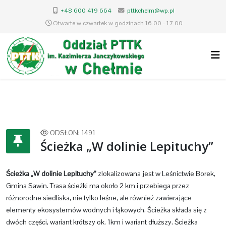
+48 600 419 664
pttkchelm@wp.pl
Otwarte w czwartek w godzinach 16.00 - 17.00
ODSŁON: 1491
Ścieżka „W dolinie Lepituchy”
Ścieżka „W dolinie Lepituchy”
zlokalizowana jest w Leśnictwie Borek,
Gmina Sawin. Trasa ścieżki ma około 2 km i przebiega przez
różnorodne siedliska, nie tylko leśne, ale również zawierające
elementy ekosystemów wodnych i łąkowych. Ścieżka składa się z
dwóch części, wariant krótszy ok. 1km i wariant dłuższy. Ścieżka