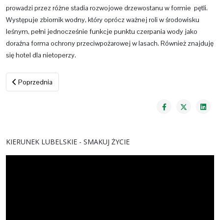
prowadzi przez różne stadia rozwojowe drzewostanu w formie pętli.
Występuje zbiornik wodny, który oprócz ważnej roli w środowisku
leśnym, pełni jednocześnie funkcje punktu czerpania wody jako
doraźna forma ochrony przeciwpożarowej w lasach. Również znajduję
się hotel dla nietoperzy.
Poprzednia strona: Ścieżka „Stańków”
Poprzednia
KIERUNEK LUBELSKIE - SMAKUJ ŻYCIE