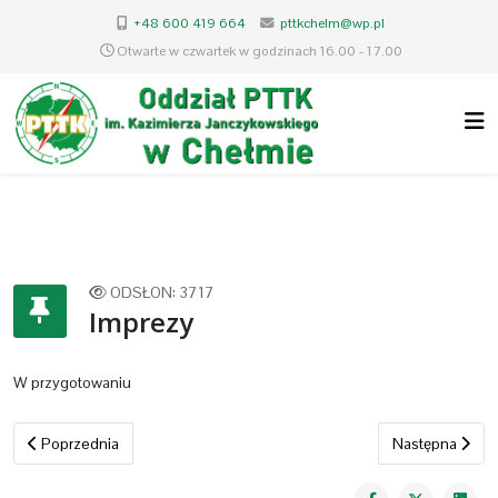
+48 600 419 664
pttkchelm@wp.pl
Otwarte w czwartek w godzinach 16.00 - 17.00
ODSŁON: 3717
Imprezy
W przygotowaniu
Poprzednia strona: Dzieje oddziału
Następna stron
Poprzednia
Następna