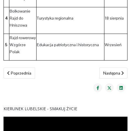
Bolkowanie
4
Rajd do
Turystyka regionalna
18 sierpnia
Hniszowa
Rajd rowerowy
5
Wzgórze
Edukacja patriotyczna i historyczna
Wrzesień
Polak
Poprzednia strona: Rajdy rowerowe 2023
Następna stron
Poprzednia
Następna
KIERUNEK LUBELSKIE - SMAKUJ ŻYCIE