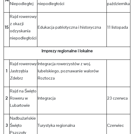
14
Niepodległej
niepodległości
października
Rajd rowerowy
z okazji
15
Edukacja patriotyczna i historyczna
11 listopada
odzyskania
niepodległości
Imprezy regionalne i lokalne
Rajd rowerowy
Integracja rowerzystów z woj.
1
Jastrzębia
lubelskiego, poznawanie walorów
Zdebrz
Roztocza
Rajd na Święto
2
Roweru w
Integracja
23 czerwca
Lubartowie
Nadbużańskie
3
Święto
Turystyka regionalna
Czerwiec
Pszczoły