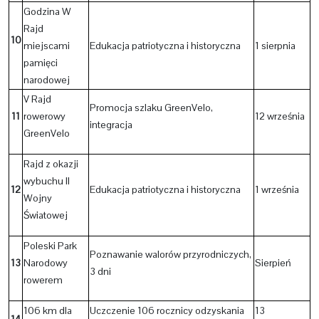
Godzina W
Rajd
10
miejscami
Edukacja patriotyczna i historyczna
1 sierpnia
pamięci
narodowej
V Rajd
Promocja szlaku GreenVelo,
11
rowerowy
12 września
integracja
GreenVelo
Rajd z okazji
wybuchu II
12
Edukacja patriotyczna i historyczna
1 września
Wojny
Światowej
Poleski Park
Poznawanie walorów przyrodniczych,
13
Narodowy
Sierpień
3 dni
rowerem
106 km dla
Uczczenie 106 rocznicy odzyskania
13