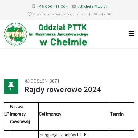
+48 600 419 664
pttkchelm@wp.pl
Otwarte w czwartek w godzinach 16.00 - 17.00
ODSŁON: 3871
Rajdy rowerowe 2024
Nazwa
LP
imprezy
Cel imprezy
Termin
rowerowej
Integracja członków PTTK i