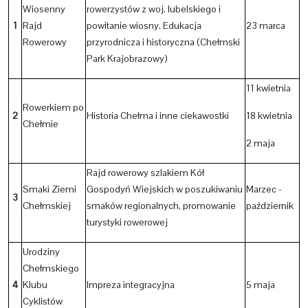
Wiosenny
rowerzystów z woj. lubelskiego i
1
Rajd
powitanie wiosny. Edukacja
23 marca
Rowerowy
przyrodnicza i historyczna (Chełmski
Park Krajobrazowy)
11 kwietnia
Rowerkiem po
2
Historia Chełma i inne ciekawostki
18 kwietnia
Chełmie
2 maja
Rajd rowerowy szlakiem Kół
Smaki Ziemi
Gospodyń Wiejskich w poszukiwaniu
Marzec -
3
Chełmskiej
smaków regionalnych, promowanie
październik
turystyki rowerowej
Urodziny
Chełmskiego
4
Klubu
Impreza integracyjna
5 maja
Cyklistów