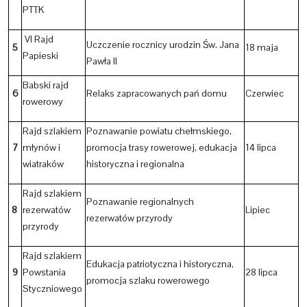
PTTK
VI Rajd
Uczczenie rocznicy urodzin Św. Jana
5
18 maja
Papieski
Pawła II
Babski rajd
6
Relaks zapracowanych pań domu
Czerwiec
rowerowy
Rajd szlakiem
Poznawanie powiatu chełmskiego,
7
młynów i
promocja trasy rowerowej, edukacja
14 lipca
wiatraków
historyczna i regionalna
Rajd szlakiem
Poznawanie regionalnych
8
rezerwatów
Lipiec
rezerwatów przyrody
przyrody
Rajd szlakiem
Edukacja patriotyczna i historyczna,
9
Powstania
28 lipca
promocja szlaku rowerowego
Styczniowego