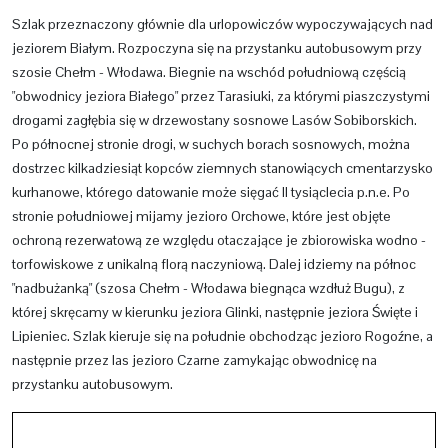
Szlak przeznaczony głównie dla urlopowiczów wypoczywających nad
jeziorem Białym. Rozpoczyna się na przystanku autobusowym przy
szosie Chełm - Włodawa. Biegnie na wschód południową częścią
"obwodnicy jeziora Białego" przez Tarasiuki, za którymi piaszczystymi
drogami zagłębia się w drzewostany sosnowe Lasów Sobiborskich.
Po północnej stronie drogi, w suchych borach sosnowych, można
dostrzec kilkadziesiąt kopców ziemnych stanowiących cmentarzysko
kurhanowe, którego datowanie może sięgać II tysiąclecia p.n.e. Po
stronie południowej mijamy jezioro Orchowe, które jest objęte
ochroną rezerwatową ze względu otaczające je zbiorowiska wodno -
torfowiskowe z unikalną florą naczyniową. Dalej idziemy na północ
"nadbużanką" (szosa Chełm - Włodawa biegnąca wzdłuż Bugu), z
której skręcamy w kierunku jeziora Glinki, następnie jeziora Święte i
Lipieniec. Szlak kieruje się na południe obchodząc jezioro Rogoźne, a
następnie przez las jezioro Czarne zamykając obwodnicę na
przystanku autobusowym.