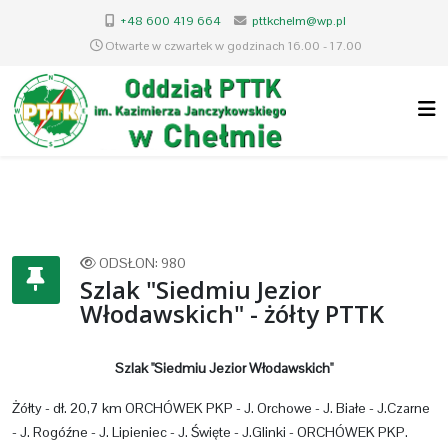
+48 600 419 664
pttkchelm@wp.pl
Otwarte w czwartek w godzinach 16.00 - 17.00
ODSŁON: 980
Szlak "Siedmiu Jezior
Włodawskich" - żółty PTTK
Szlak "Siedmiu Jezior Włodawskich"
Żółty - dł. 20,7 km ORCHÓWEK PKP - J. Orchowe - J. Białe - J.Czarne
- J. Rogóźne - J. Lipieniec - J. Święte - J.Glinki - ORCHÓWEK PKP.