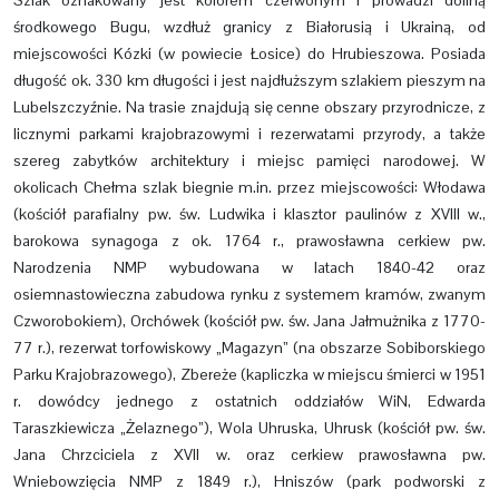
Szlak oznakowany jest kolorem czerwonym i prowadzi doliną
środkowego Bugu, wzdłuż granicy z Białorusią i Ukrainą, od
miejscowości Kózki (w powiecie Łosice) do Hrubieszowa. Posiada
długość ok. 330 km długości i jest najdłuższym szlakiem pieszym na
Lubelszczyźnie. Na trasie znajdują się cenne obszary przyrodnicze, z
licznymi parkami krajobrazowymi i rezerwatami przyrody, a także
szereg zabytków architektury i miejsc pamięci narodowej. W
okolicach Chełma szlak biegnie m.in. przez miejscowości: Włodawa
(kościół parafialny pw. św. Ludwika i klasztor paulinów z XVIII w.,
barokowa synagoga z ok. 1764 r., prawosławna cerkiew pw.
Narodzenia NMP wybudowana w latach 1840-42 oraz
osiemnastowieczna zabudowa rynku z systemem kramów, zwanym
Czworobokiem), Orchówek (kościół pw. św. Jana Jałmużnika z 1770-
77 r.), rezerwat torfowiskowy „Magazyn” (na obszarze Sobiborskiego
Parku Krajobrazowego), Zbereże (kapliczka w miejscu śmierci w 1951
r. dowódcy jednego z ostatnich oddziałów WiN, Edwarda
Taraszkiewicza „Żelaznego”), Wola Uhruska, Uhrusk (kościół pw. św.
Jana Chrzciciela z XVII w. oraz cerkiew prawosławna pw.
Wniebowzięcia NMP z 1849 r.), Hniszów (park podworski z