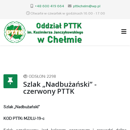
+48 600 419 664
pttkchelm@wp.pl
Otwarte w czwartek w godzinach 16.00 - 17.00
ODSŁON: 2298
Szlak „Nadbużański” -
czerwony PTTK
Szlak „Nadbużański”
KOD PTTK: MZ/LU-19-c