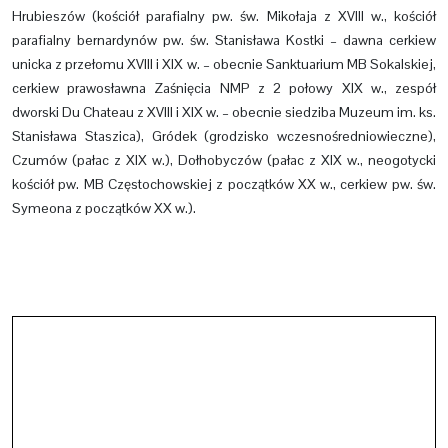
Hrubieszów (kościół parafialny pw. św. Mikołaja z XVIII w., kościół
parafialny bernardynów pw. św. Stanisława Kostki – dawna cerkiew
unicka z przełomu XVIII i XIX w. – obecnie Sanktuarium MB Sokalskiej,
cerkiew prawosławna Zaśnięcia NMP z 2 połowy XIX w., zespół
dworski Du Chateau z XVIII i XIX w. – obecnie siedziba Muzeum im. ks.
Stanisława Staszica), Gródek (grodzisko wczesnośredniowieczne),
Czumów (pałac z XIX w.), Dołhobyczów (pałac z XIX w., neogotycki
kościół pw. MB Częstochowskiej z początków XX w., cerkiew pw. św.
Symeona z początków XX w.).