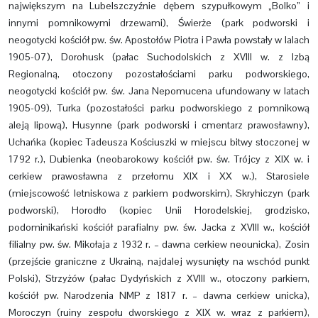
największym na Lubelszczyźnie dębem szypułkowym „Bolko” i
innymi pomnikowymi drzewami), Świerże (park podworski i
neogotycki kościół pw. św. Apostołów Piotra i Pawła powstały w lalach
1905-07), Dorohusk (pałac Suchodolskich z XVIII w. z Izbą
Regionalną, otoczony pozostałościami parku podworskiego,
neogotycki kościół pw. św. Jana Nepomucena ufundowany w latach
1905-09), Turka (pozostałości parku podworskiego z pomnikową
aleją lipową), Husynne (park podworski i cmentarz prawosławny),
Uchańka (kopiec Tadeusza Kościuszki w miejscu bitwy stoczonej w
1792 r.), Dubienka (neobarokowy kościół pw. św. Trójcy z XIX w. i
cerkiew prawosławna z przełomu XIX i XX w.), Starosiele
(miejscowość letniskowa z parkiem podworskim), Skryhiczyn (park
podworski), Horodło (kopiec Unii Horodelskiej, grodzisko,
podominikański kościół parafialny pw. św. Jacka z XVIII w., kościół
filialny pw. św. Mikołaja z 1932 r. – dawna cerkiew neounicka), Zosin
(przejście graniczne z Ukrainą, najdalej wysunięty na wschód punkt
Polski), Strzyżów (pałac Dydyńskich z XVIII w., otoczony parkiem,
kościół pw. Narodzenia NMP z 1817 r. – dawna cerkiew unicka),
Moroczyn (ruiny zespołu dworskiego z XIX w. wraz z parkiem),