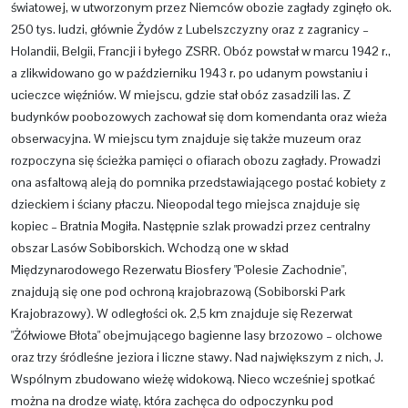
światowej, w utworzonym przez Niemców obozie zagłady zginęło ok.
250 tys. ludzi, głównie Żydów z Lubelszczyzny oraz z zagranicy –
Holandii, Belgii, Francji i byłego ZSRR. Obóz powstał w marcu 1942 r.,
a zlikwidowano go w październiku 1943 r. po udanym powstaniu i
ucieczce więźniów. W miejscu, gdzie stał obóz zasadzili las. Z
budynków poobozowych zachował się dom komendanta oraz wieża
obserwacyjna. W miejscu tym znajduje się także muzeum oraz
rozpoczyna się ścieżka pamięci o ofiarach obozu zagłady. Prowadzi
ona asfaltową aleją do pomnika przedstawiającego postać kobiety z
dzieckiem i ściany płaczu. Nieopodal tego miejsca znajduje się
kopiec – Bratnia Mogiła. Następnie szlak prowadzi przez centralny
obszar Lasów Sobiborskich. Wchodzą one w skład
Międzynarodowego Rezerwatu Biosfery "Polesie Zachodnie",
znajdują się one pod ochroną krajobrazową (Sobiborski Park
Krajobrazowy). W odległości ok. 2,5 km znajduje się Rezerwat
"Żółwiowe Błota" obejmującego bagienne lasy brzozowo – olchowe
oraz trzy śródleśne jeziora i liczne stawy. Nad największym z nich, J.
Wspólnym zbudowano wieżę widokową. Nieco wcześniej spotkać
można na drodze wiatę, która zachęca do odpoczynku pod