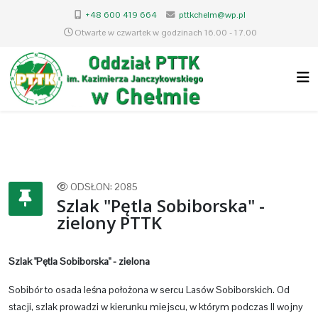
+48 600 419 664
pttkchelm@wp.pl
Otwarte w czwartek w godzinach 16.00 - 17.00
ODSŁON: 2085
Szlak "Pętla Sobiborska" -
zielony PTTK
Szlak "Pętla Sobiborska" - zielona
Sobibór to osada leśna położona w sercu Lasów Sobiborskich. Od
stacji, szlak prowadzi w kierunku miejscu, w którym podczas II wojny