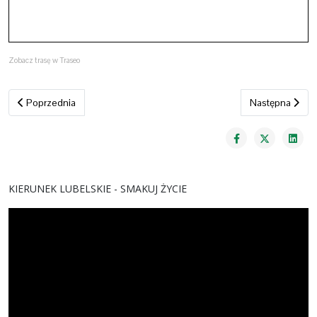
Zobacz trasę w Traseo
Poprzednia strona: Poleski Szlak Partyzancki
Następna strona
Poprzednia
Następna
KIERUNEK LUBELSKIE - SMAKUJ ŻYCIE