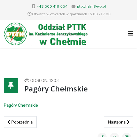
+48 600 419 664
pttkchelm@wp.pl
Otwarte w czwartek w godzinach 16.00 - 17.00
ODSŁON: 1203
Pagóry Chełmskie
Pagóry Chełmskie
Poprzednia strona: LUBELSKIE WEEKENDOWE 2022
Następna strona
Poprzednia
Następna