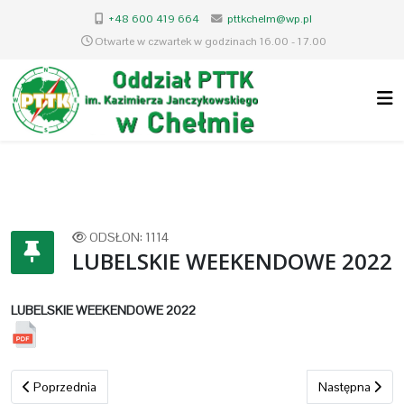
+48 600 419 664
pttkchelm@wp.pl
Otwarte w czwartek w godzinach 16.00 - 17.00
ODSŁON: 1114
LUBELSKIE WEEKENDOWE 2022
LUBELSKIE WEEKENDOWE 2022
Poprzednia strona: Lubelskie Atrakcje turystyczne
Następna stron
Poprzednia
Następna